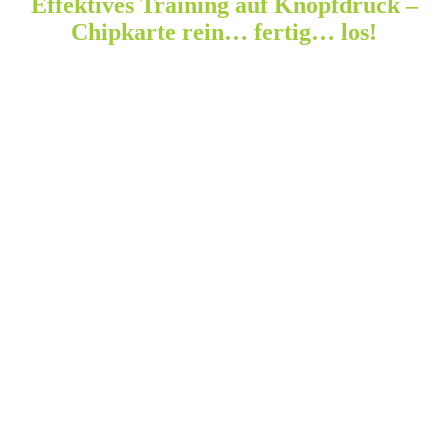
Effektives Training auf Knopfdruck –
Chipkarte rein… fertig… los!
Nie wieder planlos durchs Training gehen! Einfacher kann die
Bedienung von Trainingsgeräten nicht sein.
Der Milonzirkel bietet Dir ein auf “sportwissenschaftlicher Basis”
erprobtes Training,
welches Dich schnell und effektiv Deinem persönlichen Ziel
näherbringt.
Dabei trainierst Du stets in Deinem idealen Belastungsbereich.
Unsere Trainer passen alle Maschinen individuell auf Deine
körperlichen Voraussetzungen an und speichern dies auf der
Chipkarte, die Du bei uns zum Start erhältst. Mit dieser Karte und
lediglich 35 Minuten Deiner Zeit trainierst Du völlig sicher Deine
gesamte Muskulatur.